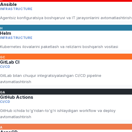
Ansible
INFRASTRUCTURE
Agentsiz konfiguratsiya boshqaruvi va IT jarayonlarini avtomatlashtirish
H
Helm
INFRASTRUCTURE
Kubernetes ilovalarini paketlash va relizlarni boshqarish vositasi
GC
GitLab CI
CI/CD
GitLab bilan chuqur integratsiyalashgan CI/CD pipeline
avtomatlashtirish
GA
GitHub Actions
CI/CD
GitHub ichida to'g'ridan-to'g'ri ishlaydigan workflow va deploy
avtomatlashtirish
A