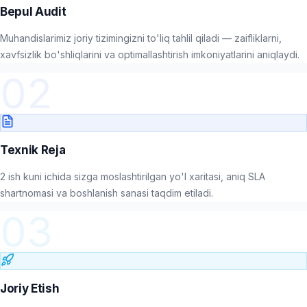
Bepul Audit
Muhandislarimiz joriy tizimingizni to'liq tahlil qiladi — zaifliklarni,
xavfsizlik bo'shliqlarini va optimallashtirish imkoniyatlarini aniqlaydi.
02
Texnik Reja
2 ish kuni ichida sizga moslashtirilgan yo'l xaritasi, aniq SLA
shartnomasi va boshlanish sanasi taqdim etiladi.
03
Joriy Etish