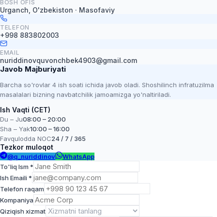
BOSH OFIS
Urganch, O'zbekiston · Masofaviy
TELEFON
+998 883802003
EMAIL
nuriddinovquvonchbek4903@gmail.com
Javob Majburiyati
Barcha so'rovlar 4 ish soati ichida javob oladi. Shoshilinch infratuzilma
masalalari bizning navbatchilik jamoamizga yo'naltiriladi.
Ish Vaqti (CET)
Du – Ju
08:00 – 20:00
Sha – Yak
10:00 – 16:00
Favqulodda NOC
24 / 7 / 365
Tezkor muloqot
@q_nuriddinov
WhatsApp
To'liq Ism *
Ish Emaili *
Telefon raqam
Kompaniya
Qiziqish xizmat