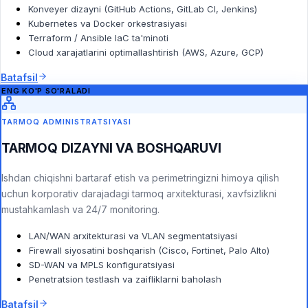
Konveyer dizayni (GitHub Actions, GitLab CI, Jenkins)
Kubernetes va Docker orkestrasiyasi
Terraform / Ansible IaC ta'minoti
Cloud xarajatlarini optimallashtirish (AWS, Azure, GCP)
Batafsil
ENG KO'P SO'RALADI
TARMOQ ADMINISTRATSIYASI
TARMOQ DIZAYNI VA BOSHQARUVI
Ishdan chiqishni bartaraf etish va perimetringizni himoya qilish
uchun korporativ darajadagi tarmoq arxitekturasi, xavfsizlikni
mustahkamlash va 24/7 monitoring.
LAN/WAN arxitekturasi va VLAN segmentatsiyasi
Firewall siyosatini boshqarish (Cisco, Fortinet, Palo Alto)
SD-WAN va MPLS konfiguratsiyasi
Penetratsion testlash va zaifliklarni baholash
Batafsil