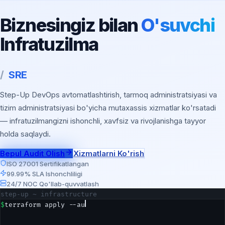
Biznesingiz bilan
O'suvchi
Infratuzilma
/
SRE
Step-Up DevOps avtomatlashtirish, tarmoq administratsiyasi va
tizim administratsiyasi bo'yicha mutaxassis xizmatlar ko'rsatadi
— infratuzilmangizni ishonchli, xavfsiz va rivojlanishga tayyor
holda saqlaydi.
Bepul Audit Olish
Xizmatlarni Ko'rish
ISO 27001 Sertifikatlangan
99.99% SLA Ishonchliligi
24/7 NOC Qo'llab-quvvatlash
step-up ~ infrastructure
$
terraform apply --auto-approve
Plan: 5 to add, 1 to change, 0 to destroy.