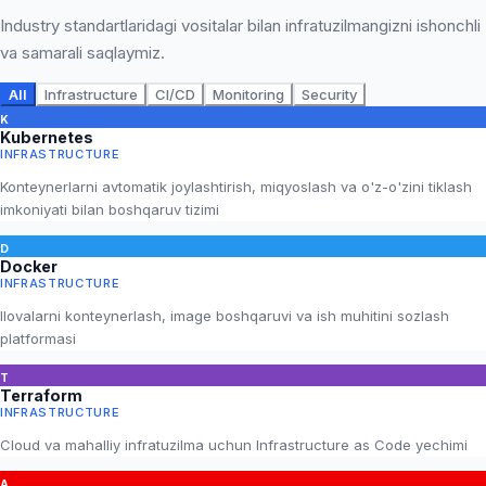
Industry standartlaridagi vositalar bilan infratuzilmangizni ishonchli
va samarali saqlaymiz.
All
Infrastructure
CI/CD
Monitoring
Security
K
Kubernetes
INFRASTRUCTURE
Konteynerlarni avtomatik joylashtirish, miqyoslash va o'z-o'zini tiklash
imkoniyati bilan boshqaruv tizimi
D
Docker
INFRASTRUCTURE
Ilovalarni konteynerlash, image boshqaruvi va ish muhitini sozlash
platformasi
T
Terraform
INFRASTRUCTURE
Cloud va mahalliy infratuzilma uchun Infrastructure as Code yechimi
A