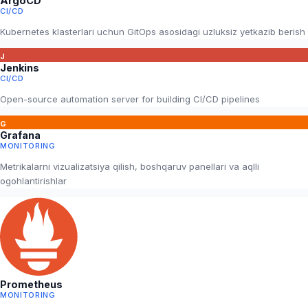
ArgoCD
CI/CD
Kubernetes klasterlari uchun GitOps asosidagi uzluksiz yetkazib berish
J
Jenkins
CI/CD
Open-source automation server for building CI/CD pipelines
G
Grafana
MONITORING
Metrikalarni vizualizatsiya qilish, boshqaruv panellari va aqlli
ogohlantirishlar
Prometheus
MONITORING