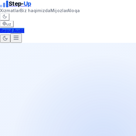
Step-
Up
Xizmatlar
Biz haqimizda
Mijozlar
Aloqa
uz
Bepul Audit