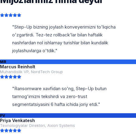
"
Step-Up bizning joylash konveyerimizni to'liqicha
o'zgartirdi. Tez-tez rollback'lar bilan haftalik
nashrlardan nol ishlamay turishlar bilan kundalik
joylashuvlarga o'tdik.
"
MR
Marcus Reinholt
Muhandislik VP
,
NordTech Group
"
Ransomware xavfidan so'ng, Step-Up butun
tarmog'imizni tekshirdi va zero-trust
segmentatsiyasini 6 hafta ichida joriy etdi.
"
PV
Priya Venkatesh
Texnologiyalar Direktori
,
Axion Systems