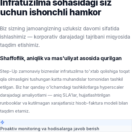
Infratuzilma sohasidagi siz
uchun ishonchli hamkor
Biz sizning jamoangizning uzluksiz davomi sifatida
ishlashimiz — korporativ darajadagi tajribani miqyosida
taqdim etishimiz.
Shaffoflik, aniqlik va mas'uliyat asosida qurilgan
Step-Up zamonaviy bizneslar infratuzilma to'xtab qolishiga toqat
qila olmasligini tushungan katta muhandislar tomonidan tashkil
etilgan. Biz har qanday o'lchamdagi tashkilotlarga hyperscaler
darajadagi amaliyotlarni — aniq SLA'lar, hujjatlashtirilgan
runbooklar va kutilmagan xarajatlarsiz hisob-faktura modeli bilan
taqdim etamiz.
Proaktiv monitoring va hodisalarga javob berish