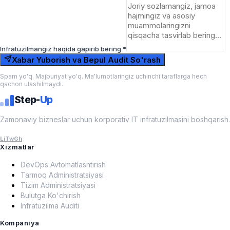
Infratuzilmangiz haqida gapirib bering *
Xabar Yuborish va Bepul Audit So'rash
Spam yo'q. Majburiyat yo'q. Ma'lumotlaringiz uchinchi taraflarga hech
qachon ulashilmaydi.
Step-
Up
Zamonaviy bizneslar uchun korporativ IT infratuzilmasini boshqarish.
Li
Tw
Gh
Xizmatlar
DevOps Avtomatlashtirish
Tarmoq Administratsiyasi
Tizim Administratsiyasi
Bulutga Ko'chirish
Infratuzilma Auditi
Kompaniya