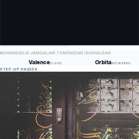
Apply complete!
Resources: 5 added, 1 changed, 0 destroyed.
$
MUHANDISLIK JAMOALARI TOMONIDAN ISHONILGAN
Valence
Orbita
CLOUD
NETWORKS
STEP-UP HAQIDA