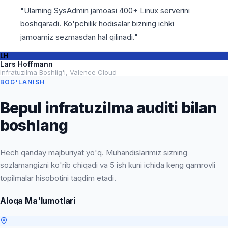
"
Ularning SysAdmin jamoasi 400+ Linux serverini
boshqaradi. Ko'pchilik hodisalar bizning ichki
jamoamiz sezmasdan hal qilinadi.
"
LH
Lars Hoffmann
Infratuzilma Boshlig'i
,
Valence Cloud
BOG'LANISH
Bepul infratuzilma auditi bilan
boshlang
Hech qanday majburiyat yo'q. Muhandislarimiz sizning
sozlamangizni ko'rib chiqadi va 5 ish kuni ichida keng qamrovli
topilmalar hisobotini taqdim etadi.
Aloqa Ma'lumotlari