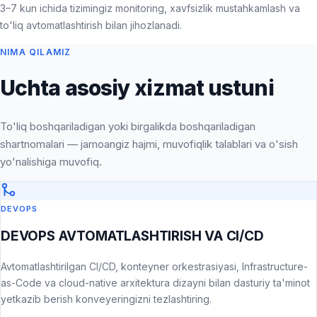
3–7 kun ichida tizimingiz monitoring, xavfsizlik mustahkamlash va
to'liq avtomatlashtirish bilan jihozlanadi.
NIMA QILAMIZ
Uchta asosiy xizmat ustuni
To'liq boshqariladigan yoki birgalikda boshqariladigan
shartnomalari — jamoangiz hajmi, muvofiqlik talablari va o'sish
yo'nalishiga muvofiq.
DEVOPS
DEVOPS AVTOMATLASHTIRISH VA CI/CD
Avtomatlashtirilgan CI/CD, konteyner orkestrasiyasi, Infrastructure-
as-Code va cloud-native arxitektura dizayni bilan dasturiy ta'minot
yetkazib berish konveyeringizni tezlashtiring.