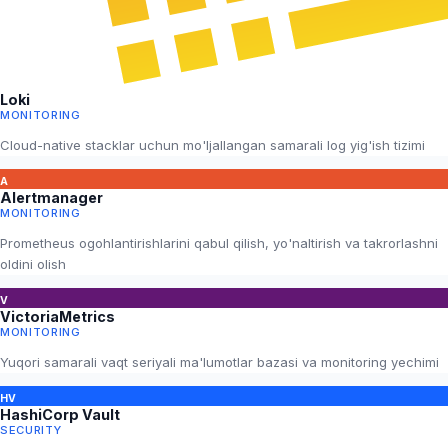
Loki
MONITORING
Cloud-native stacklar uchun mo'ljallangan samarali log yig'ish tizimi
A
Alertmanager
MONITORING
Prometheus ogohlantirishlarini qabul qilish, yo'naltirish va takrorlashni
oldini olish
V
VictoriaMetrics
MONITORING
Yuqori samarali vaqt seriyali ma'lumotlar bazasi va monitoring yechimi
HV
HashiCorp Vault
SECURITY